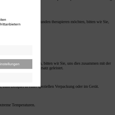
iten
ingen. Wenn Sie offene Wunden therapieren möchten, bitten wir Sie,
rittanbietern
 am Gerät ein Defekt sein, bitten wir Sie, uns dies zusammen mit der
instellungen
Ihnen kostengünstigst Ersatz geleistet.
, zum Beispiel in einer speziellen Verpackung oder im Gerät.
extreme Temperaturen.