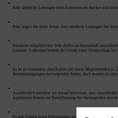
Bitte sämtliche Leitungen beim Entfernen am Stecker und nicht 
Bitte tragen Sie dafür Sorge, dass sämtliche Leitungen frei l
Sämtliche mitgelieferten Teile dürfen im Bedarfsfall ausschlie
Garantie. Außerdem besteht die Gefahr eines Stromschlags bei
Es ist zu vermeiden, dass Karten mit einem Magnetstreifen (z. 
Beeinträchtigungen hervorgerufen hätten, doch besteht die the
Ausdrücklich möchten wir darauf hinweisen, dass ausschließli
Applikators könnte zur Beeinflussung des Steuergerätes und de
Es gibt bislang keine Erkenntnisse, dass eine Anwendung von l