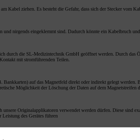
am Kabel ziehen. Es besteht die Gefahr, dass sich der Stecker vom Kab
iegen und nirgends eingeklemmt sind. Dadurch könnte ein Kabelbruch un
ßlich durch die SL-Medizintechnik GmbH geöffnet werden. Durch das Öffn
 Kontakt mit stromführenden Teilen.
B. Bankkarten) auf das Magnetfeld direkt oder indirekt gelegt werden. B
oretische Möglichkeit der Löschung der Daten auf dem Magnetstreifen d
ch unsere Originalapplikatoren verwendet werden dürfen. Diese sind e
r Leistung des Gerätes führen
änger als 90 bzw. 60 Minuten zu einer körperlichen, bzw. gesundheitlic