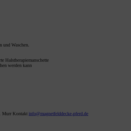
en und Waschen.
rte Halstherapiemanschette
schen werden kann
1 Murr
Kontakt
info@magnetfelddecke-pferd.de