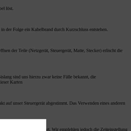
el löst.
d in der Folge ein Kabelbrand durch Kurzschluss entstehen.
en der Teile (Netzgerät, Steuergerät, Matte, Stecker) erlischt die
islang sind uns hierzu zwar keine Fälle bekannt, die
ieser Karten
xakt auf unser Steuergerät abgestimmt. Das Verwenden eines anderen
hen Beeinträchtigung führt. Wir empfehlen jedoch die Zeiteinstellung